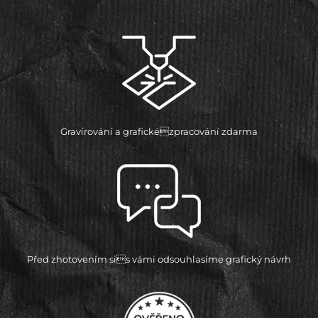
Gravírování a grafickézpracování zdarma
Před zhotovením sis vámi odsouhlasíme grafický návrh