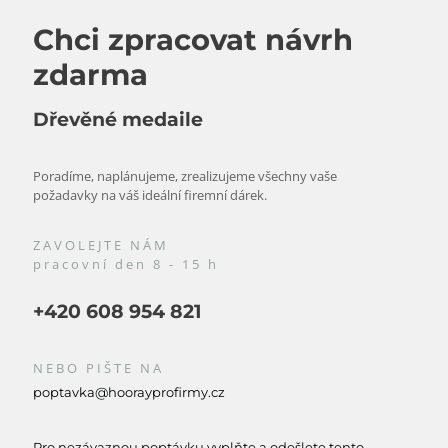
Chci zpracovat návrh
zdarma
Dřevěné medaile
Poradíme, naplánujeme, zrealizujeme všechny vaše
požadavky na váš ideální firemní dárek.
ZAVOLEJTE NÁM
pracovní den 8 - 15 h
+420 608 954 821
NEBO PIŠTE NA
poptavka@hoorayprofirmy.cz
Pro nezávaznou poptávku vyplňte a odešlete tento