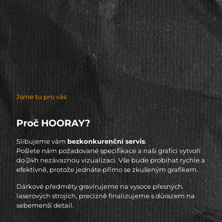
Jsme tu pro vás
Proč HOORAY?
Slibujeme vám
bezkonkurenční servis
.
Pošlete nám požadované specifikace a naši grafici vytvoří
do 24h nezávaznou vizualizaci. Vše bude probíhat rychle a
efektivně, protože jednáte přímo se zkušeným grafikem.
Dárkové předměty gravírujeme na vysoce přesných
laserových strojích, precizně finalizujeme s důrazem na
sebemenší detail.