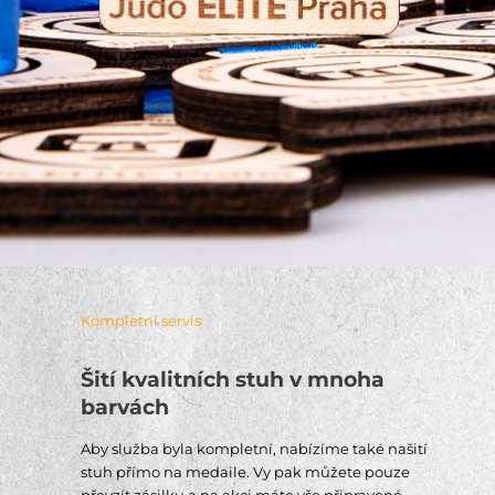
Kompletní servis
Šití kvalitních stuh v mnoha
barvách
Aby služba byla kompletní, nabízíme také našití
stuh přímo na medaile. Vy pak můžete pouze
převzít zásilku a na akci máte vše připravené.