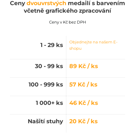
Ceny
dvouvrstvých
medailí s barvením
včetně grafického zpracování
Ceny v Kč bez DPH
Objednejte na našem E-
1 - 29 ks
shopu
30 - 99 ks
89 Kč / ks
100 - 999 ks
57 Kč / ks
1 000+ ks
46 Kč / ks
Našití stuhy
20 Kč / ks