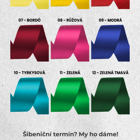
Šibeniční termín? My ho dáme!