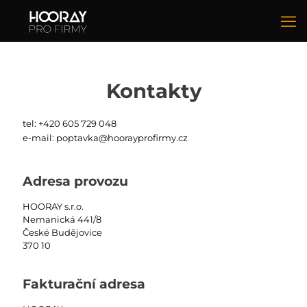
Kontakty
tel:
+420 605 729 048
e-mail:
poptavka@hoorayprofirmy.cz
Adresa provozu
HOORAY s.r.o.
Nemanická 441/8
České Budějovice
370 10
Fakturační adresa