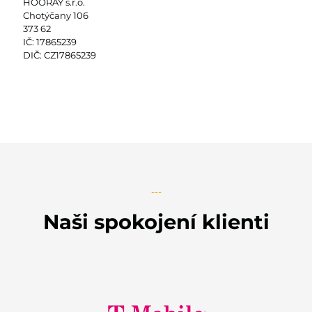
HOORAY s.r.o.
Chotýčany 106
373 62
IČ: 17865239
DIČ: CZ17865239
---
Naši spokojení klienti