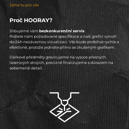
Jsme tu pro vás
Proč HOORAY?
Slibujeme vám
bezkonkurenční servis
.
Pošlete nám požadované specifikace a naši grafici vytvoří
do 24h nezávaznou vizualizaci. Vše bude probíhat rychle a
efektivně, protože jednáte přímo se zkušeným grafikem.
Dárkové předměty gravírujeme na vysoce přesných
laserových strojích, precizně finalizujeme s důrazem na
sebemenší detail.