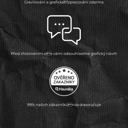
Gravírování a grafickézpracování zdarma
Před zhotovením sis vámi odsouhlasíme grafický návrh
99% našich zákazníkůnás doporučuje