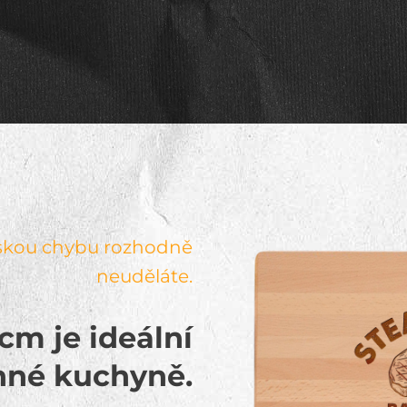
eskou chybu rozhodně
neuděláte.
cm je ideální
nné kuchyně.