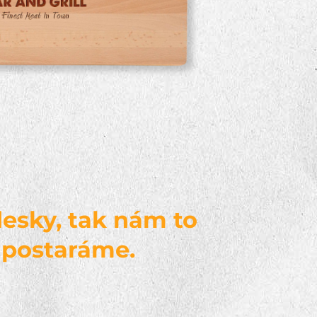
esky, tak nám to
o postaráme.