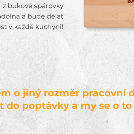
a z bukové spárovky
 odolná a bude dělat
st v každé kuchyni!
m o jiný rozměr pracovní d
t do poptávky a my se o t