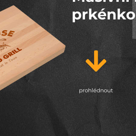
prkénk
prohlédnout