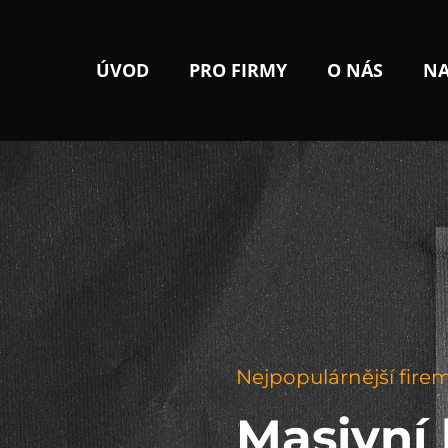
ÚVOD
PRO FIRMY
O NÁS
NA
Nejpopulárnější fire
Masivní