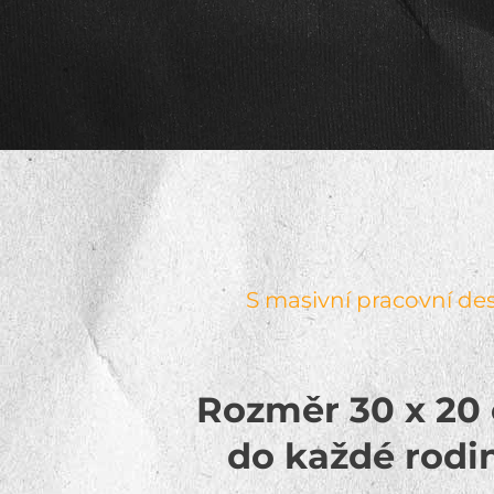
S masivní pracovní d
Rozměr 30 x 20 
do každé rodi