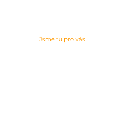
Jsme tu pro vás
Proč HOORAY?
Slibujeme vám
bezkonkurenční
Pošlete nám požadované specifik
nezávaznou vizualizaci. Vše bud
jednáte přímo se zkušeným gra
Dárkové předměty gravírujeme
strojích, precizně finalizujeme