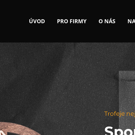
ÚVOD
PRO FIRMY
O NÁS
NA
Trofeje ne
Spo