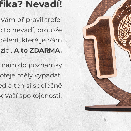
ika? Nevadí!
ám připravil trofej
 to nevadí, protože
ělení, které je Vám
zici.
A to ZDARMA.
yž nám do poznámky
rofeje měly vypadat.
led a ten si společně
k Vaší spokojenosti.