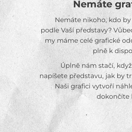
Nemáte graf
Nemáte nikoho, kdo by V
podle Vaší představy? Vůbec
my máme celé grafické odd
plně k dispo
Úplně nám stačí, kd
napíšete představu, jak by t
Naši grafici vytvoří náh
dokončíte 