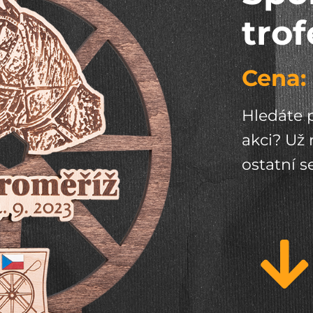
trof
Cena:
Hledáte p
akci? Už 
ostatní s