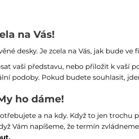
cela na Vás!
ěné desky. Je zcela na Vás, jak bude ve f
 vaši představu, nebo přiložit k vaší pop
nální podoby. Pokud budete souhlasit, jd
 My ho dáme!
potřebujete a na kdy. Když to jen trochu
 když Vám napíšeme, že termín zvládneme
ut.