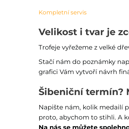
Kompletní servis
Velikost i tvar je z
Trofeje vyřežeme z velké dřev
Stačí nám do poznámky napsat
grafici Vám vytvoří návrh fi
Šibeniční termín?
Napište nám, kolik medailí 
proto, abychom to stihli. A
Na nás se můžete spolehno