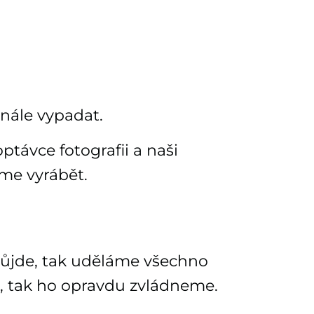
inále vypadat.
távce fotografii a naši
eme vyrábět.
 půjde, tak uděláme všechno
, tak ho opravdu zvládneme.