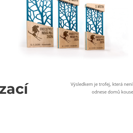
zací
Výsledkem je trofej, která nen
odnese domů kousek p