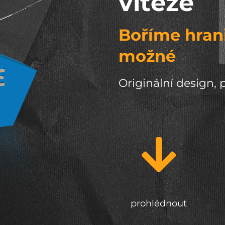
vítěze
Boříme hrani
možné
Originální design, 
prohlédnout