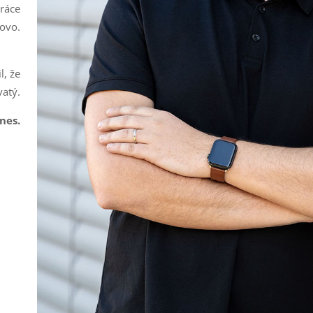
práce
tovo.
l, že
vatý.
nes.