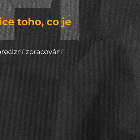
ce toho, co je
precizní zpracování