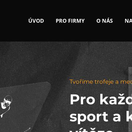
ÚVOD
PRO FIRMY
O NÁS
NA
Tvoříme trofeje a me
Pro kaž
sport a