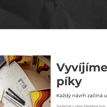
Vyvíjíme
píky
Každý návrh začíná u
Společně s vámi hledáme tvar, 