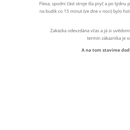
Flexa, spodní část stroje šla pryč a po týdnu 
na budík co 15 minut (ve dne v noci) bylo ho
Zakázka odevzdána včas a já si uvědomi
termín zákazníka je s
A na tom stavíme dod