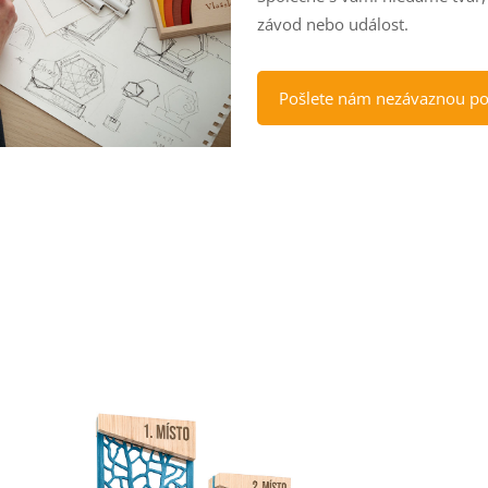
závod nebo událost.
Pošlete nám nezávaznou p