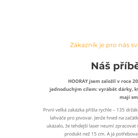
Zákazník je pro nás sv
Náš příb
HOORAY jsem založil v roce 20
jednoduchým cílem: vyrábět dárky, k
mají sm
První velká zakázka přišla rychle – 135 držá
lahváče pro pivovar. Jenže hned na začát
ukázalo, že tehdejší laser neumí zpracovat 
produkt než 15 cm. A já potřebova