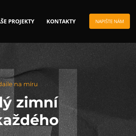
ŠE PROJEKTY
KONTAKTY
NAPIŠTE NÁM
daile na míru
dý zimní
 každého