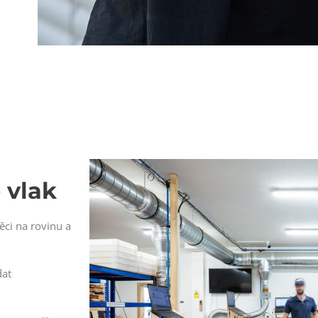
 vlak
ěci na rovinu a
dat