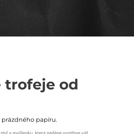
 trofeje od
 prázdného papíru.
styl a myšlenku, která nejlépe vystihne váš