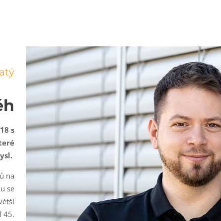
atý
ěh
18 s
teré
ysl.
ků na
ku se
větší
l 45.